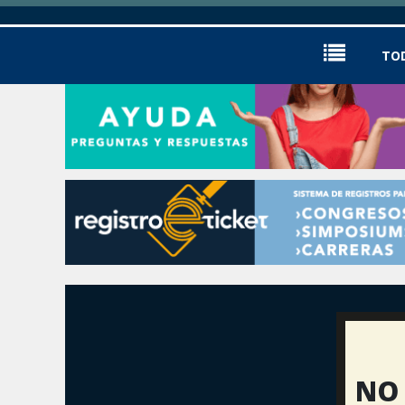
TO
NO 