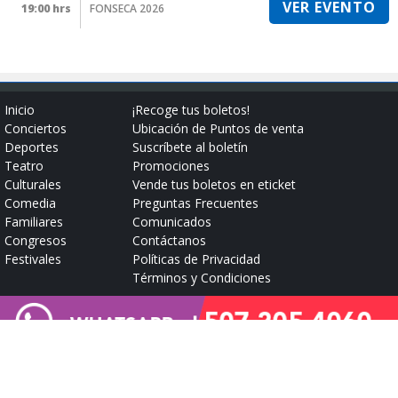
VER EVENTO
19:00 hrs
FONSECA 2026
Inicio
¡Recoge tus boletos!
Conciertos
Ubicación de Puntos de venta
Deportes
Suscríbete al boletín
Teatro
Promociones
Culturales
Vende tus boletos en eticket
Comedia
Preguntas Frecuentes
Familiares
Comunicados
Congresos
Contáctanos
Festivales
Políticas de Privacidad
Términos y Condiciones
Síguenos
Míranos
Quiérenos
La vida esta llena de experiencias...