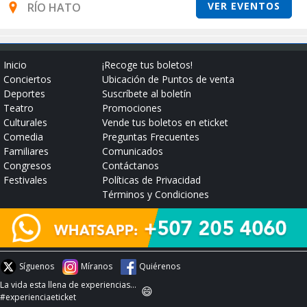
VER EVENTOS
RÍO HATO
Inicio
¡Recoge tus boletos!
Conciertos
Ubicación de Puntos de venta
Deportes
Suscríbete al boletín
Teatro
Promociones
Culturales
Vende tus boletos en eticket
Comedia
Preguntas Frecuentes
Familiares
Comunicados
Congresos
Contáctanos
Festivales
Políticas de Privacidad
Términos y Condiciones
Síguenos
Míranos
Quiérenos
La vida esta llena de experiencias...
😄
#experienciaeticket